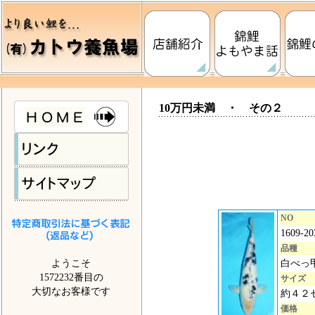
10万円未満 ・ その２
NO
1609-20
品種
ようこそ
白べっ
1572232番目の
サイズ
大切なお客様です
約４２
価格