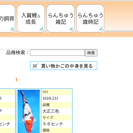
品種検索：
1
NO
3
1610-211
品種
甲
大正三色
サイズ
センチ
５６センチ
価格